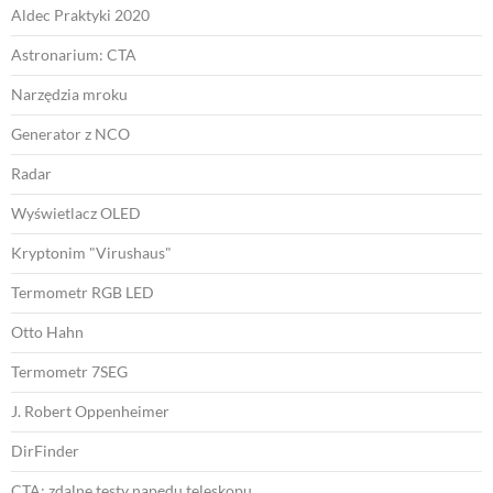
Aldec Praktyki 2020
Astronarium: CTA
Narzędzia mroku
Generator z NCO
Radar
Wyświetlacz OLED
Kryptonim "Virushaus"
Termometr RGB LED
Otto Hahn
Termometr 7SEG
J. Robert Oppenheimer
DirFinder
CTA: zdalne testy napędu teleskopu