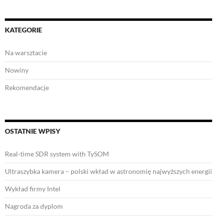
KATEGORIE
Na warsztacie
Nowiny
Rekomendacje
OSTATNIE WPISY
Real-time SDR system with TySOM
Ultraszybka kamera – polski wkład w astronomię najwyższych energii
Wykład firmy Intel
Nagroda za dyplom