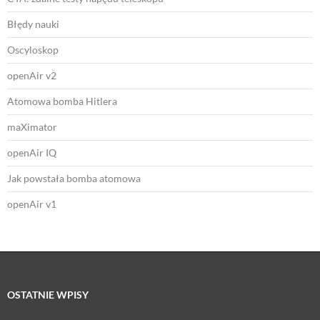
Błędy nauki
Oscyloskop
openAir v2
Atomowa bomba Hitlera
maXimator
openAir IQ
Jak powstała bomba atomowa
openAir v1
OSTATNIE WPISY