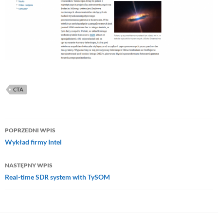
CTA
Nawigacja
POPRZEDNI WPIS
wpisu
Wykład firmy Intel
NASTĘPNY WPIS
Real-time SDR system with TySOM