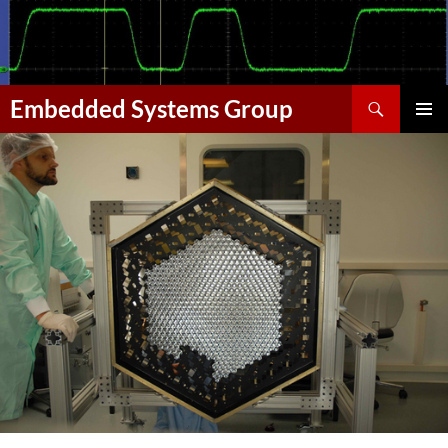
Szukaj
Embedded Systems Group
PRZEJDŹ
MENU
DO
GŁÓWN
TREŚCI